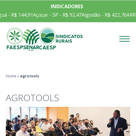
INDICADORES
uá - R$ 144,91
Açúcar - SP - R$ 92,47
Algodão - R$ 422,76
ARR
Menu
Home
»
agrotools
AGROTOOLS