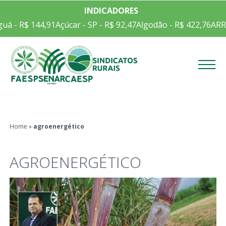
INDICADORES
uá - R$ 144,91
Açúcar - SP - R$ 92,47
Algodão - R$ 422,76
ARR
Menu
Home
»
agroenergético
AGROENERGÉTICO