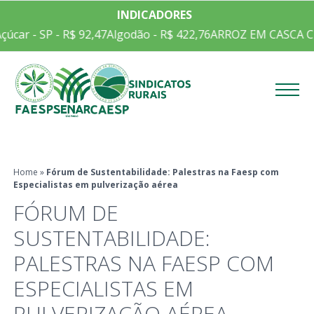
INDICADORES
úcar - SP - R$ 92,47
Algodão - R$ 422,76
ARROZ EM CASCA CEP
Menu
Home
»
Fórum de Sustentabilidade: Palestras na Faesp com
Especialistas em pulverização aérea
FÓRUM DE
SUSTENTABILIDADE:
PALESTRAS NA FAESP COM
ESPECIALISTAS EM
PULVERIZAÇÃO AÉREA