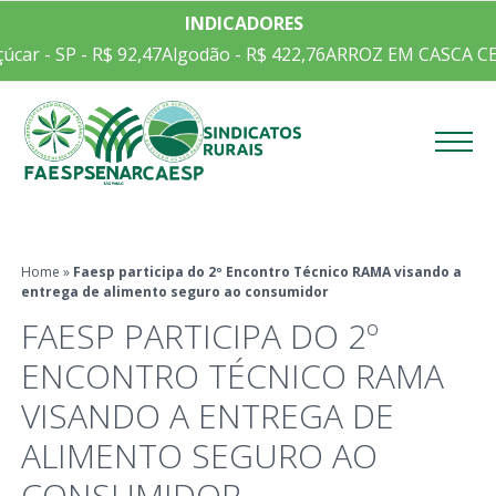
INDICADORES
car - SP - R$ 92,47
Algodão - R$ 422,76
ARROZ EM CASCA CEPE
Menu
Home
»
Faesp participa do 2º Encontro Técnico RAMA visando a
entrega de alimento seguro ao consumidor
FAESP PARTICIPA DO 2º
ENCONTRO TÉCNICO RAMA
VISANDO A ENTREGA DE
ALIMENTO SEGURO AO
CONSUMIDOR