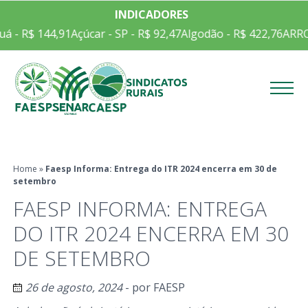
INDICADORES
á - R$ 144,91
Açúcar - SP - R$ 92,47
Algodão - R$ 422,76
ARRO
Menu
Home
»
Faesp Informa: Entrega do ITR 2024 encerra em 30 de
setembro
FAESP INFORMA: ENTREGA
DO ITR 2024 ENCERRA EM 30
DE SETEMBRO
26 de agosto, 2024
- por
FAESP