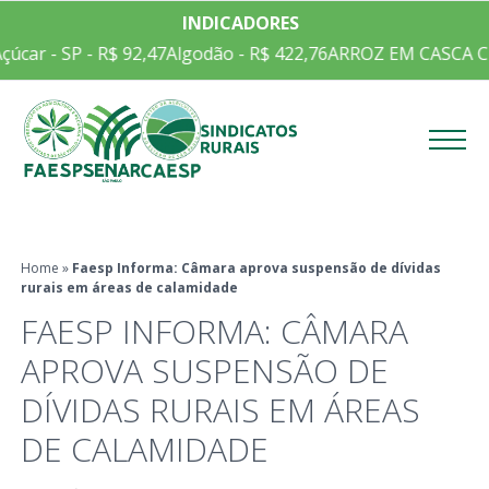
INDICADORES
úcar - SP - R$ 92,47
Algodão - R$ 422,76
ARROZ EM CASCA CEP
Menu
Home
»
Faesp Informa: Câmara aprova suspensão de dívidas
rurais em áreas de calamidade
FAESP INFORMA: CÂMARA
APROVA SUSPENSÃO DE
DÍVIDAS RURAIS EM ÁREAS
DE CALAMIDADE