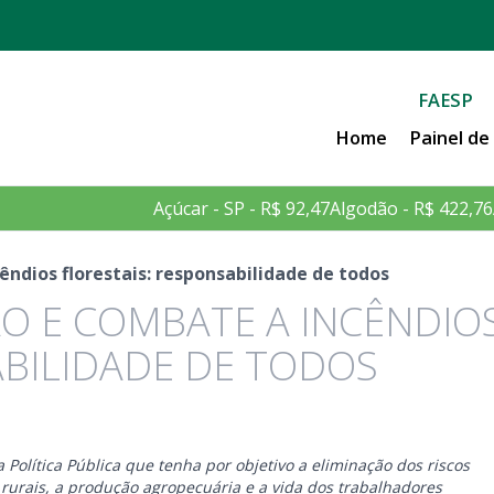
FAESP
Home
Painel d
Açúcar - SP - R$ 92,47
Algodão - R$ 422,76
ndios florestais: responsabilidade de todos
O E COMBATE A INCÊNDIO
ABILIDADE DE TODOS
olítica Pública que tenha por objetivo a eliminação dos riscos
 rurais, a produção agropecuária e a vida dos trabalhadores