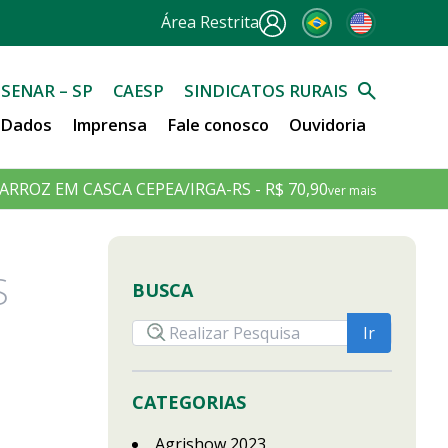
Área Restrita
SENAR – SP
CAESP
SINDICATOS RURAIS
e Dados
Imprensa
Fale conosco
Ouvidoria
ARROZ EM CASCA CEPEA/IRGA-RS - R$ 70,90
ver mais
S
BUSCA
CATEGORIAS
Agrishow 2023