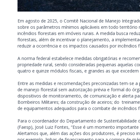
Em agosto de 2025, o Comitê Nacional de Manejo Integrad
sobre os parâmetros mínimos aplicáveis em todo território
incêndios florestais em imóveis rurais. A medida busca reduz
florestais, além de incentivar o planejamento, a implement
reduzir a ocorrência e os impactos causados por incêndios f
A norma federal estabelece medidas obrigatórias e recome
propriedade rural, sendo consideradas pequenas aquelas co
quatro e quinze módulos fiscais, e grandes as que excedem
Entre as medidas e recomendações preconizadas tem-se a p
de manejo florestal sem autorização prévia e formal do órg
dispositivos de monitoramento, de comunicação e alerta pa
Bombeiros Militares; da construção de aceiros; do treiname
de equipamentos adequados para o combate de incêndios flo
Para o coordenador do Departamento de Sustentabilidade d
(Faesp), José Luiz Fontes, “Esse é um momento importante 
Alertamos que, além das ações dos produtores, é preciso in
por exemplo, linhas de financiamento para a compra de má