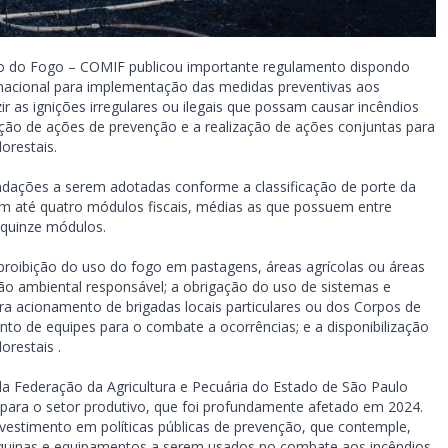
o do Fogo – COMIF publicou importante regulamento dispondo
 nacional para implementação das medidas preventivas aos
ir as ignições irregulares ou ilegais que possam causar incêndios
ação de ações de prevenção e a realização de ações conjuntas para
lorestais.
ndações a serem adotadas conforme a classificação de porte da
m até quatro módulos fiscais, médias as que possuem entre
 quinze módulos.
roibição do uso do fogo em pastagens, áreas agrícolas ou áreas
ão ambiental responsável; a obrigação do uso de sistemas e
ra acionamento de brigadas locais particulares ou dos Corpos de
nto de equipes para o combate a ocorrências; e a disponibilização
restais .
a Federação da Agricultura e Pecuária do Estado de São Paulo
para o setor produtivo, que foi profundamente afetado em 2024.
vestimento em políticas públicas de prevenção, que contemple,
quinas e equipamentos a serem usados no combate aos incêndios.