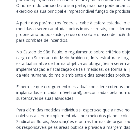
O homem do campo faz a sua parte, mas não pode arcar com
exercício da sua principal e imprescindível função de produzir
A partir dos parâmetros federais, cabe à esfera estadual o
medidas a serem adotadas pelos imóveis rurais, considerando
proprietário ou possuidor; o uso do solo e o risco de incêndio
para combate de incêndios.
No Estado de São Paulo, o regulamento sobre critérios obje
cargo da Secretaria de Meio Ambiente, Infraestrutura e Logí
estadual sinalize de forma objetiva as obrigações a serem at
implementação e fiscalização de tais medidas, de forma a p
da vida humana, do meio ambiente e das atividades produt
Espera-se que o regramento estadual considere critérios fa
implantadas em cada imóvel rural), preconizadas pela norma 
sustentável de suas atividades.
Para além das medidas individuais, espera-se que a nova n
coletivas a serem implementadas por meio dos planos coleti
Sindicatos Rurais, Associações e outras formas de organiza
os responsáveis pelas áreas pública e privada à margem das 