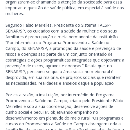
organizaram-se chamando a atenção da sociedade para essa
importante questão de saúde pública, em especial à saúde das
mulheres.
Segundo Fábio Meirelles, Presidente do Sistema FAESP-
SENAR/SP, os cuidados com a saúde da mulher e dos seus
familiares é preocupação e meta permanente da instituição.
“Por intermédio do Programa Promovendo a Saúde no
Campo, do SENAR/SP, a promoção da saúde e prevenção de
riscos e doenças são parte de um conjunto orientado de
estratégias e ações programáticas integradas que objetivam: a
prevenção de riscos, agravos e doenças.” Relata que, no
SENAR/SP, percebeu-se que a área social no meio rural é
desprovida, em sua maioria, de projetos sociais que retratem
as necessidades, realidades e anseios daquela população.
Por esta razão, a instituição, por intermédio do Programa
Promovendo a Saúde no Campo, criado pelo Presidente Fábio
Meirelles e sob a sua coordenação, desenvolve ações de
cunho social e peculiar, objetivando empenho no
desenvolvimento em plenitude do meio rural. “Os programas e
cursos do Promovendo a Saúde no Campo abrangem toda a
família ligada ao meio rural. As ações são planejadas de forma