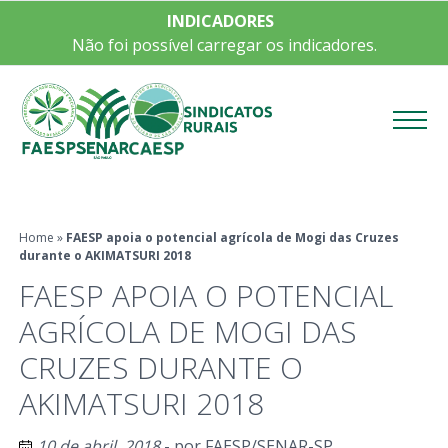
INDICADORES
Não foi possível carregar os indicadores.
Menu
Home
»
FAESP apoia o potencial agrícola de Mogi das Cruzes
durante o AKIMATSURI 2018
FAESP APOIA O POTENCIAL
AGRÍCOLA DE MOGI DAS
CRUZES DURANTE O
AKIMATSURI 2018
10 de abril, 2018
- por
FAESP/SENAR-SP