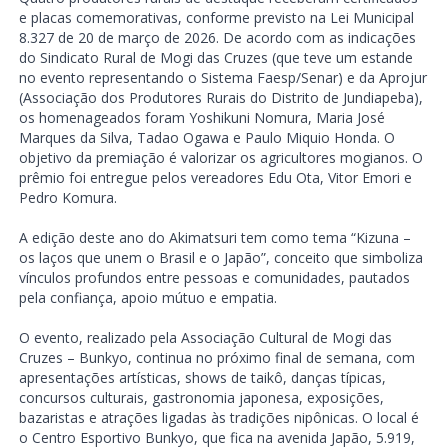
e placas comemorativas, conforme previsto na Lei Municipal
8.327 de 20 de março de 2026. De acordo com as indicações
do Sindicato Rural de Mogi das Cruzes (que teve um estande
no evento representando o Sistema Faesp/Senar) e da Aprojur
(Associação dos Produtores Rurais do Distrito de Jundiapeba),
os homenageados foram Yoshikuni Nomura, Maria José
Marques da Silva, Tadao Ogawa e Paulo Miquio Honda. O
objetivo da premiação é valorizar os agricultores mogianos. O
prêmio foi entregue pelos vereadores Edu Ota, Vitor Emori e
Pedro Komura.
A edição deste ano do Akimatsuri tem como tema “Kizuna –
os laços que unem o Brasil e o Japão”, conceito que simboliza
vínculos profundos entre pessoas e comunidades, pautados
pela confiança, apoio mútuo e empatia.
O evento, realizado pela Associação Cultural de Mogi das
Cruzes – Bunkyo, continua no próximo final de semana, com
apresentações artísticas, shows de taikô, danças típicas,
concursos culturais, gastronomia japonesa, exposições,
bazaristas e atrações ligadas às tradições nipônicas. O local é
o Centro Esportivo Bunkyo, que fica na avenida Japão, 5.919,