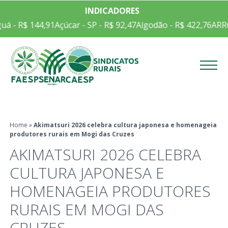
INDICADORES
 R$ 144,91
Açúcar - SP - R$ 92,47
Algodão - R$ 422,76
ARROZ E
Menu
Home
»
Akimatsuri 2026 celebra cultura japonesa e homenageia
produtores rurais em Mogi das Cruzes
AKIMATSURI 2026 CELEBRA
CULTURA JAPONESA E
HOMENAGEIA PRODUTORES
RURAIS EM MOGI DAS
CRUZES