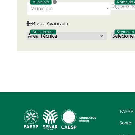
Município
Nome do 
i
Município
Busca Avançada
Área técnica
Segmento
FAESP
Sobre